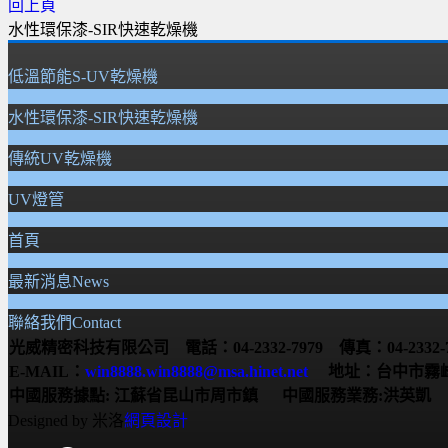
回上頁
水性環保漆-SIR快速乾燥機
低溫節能S-UV乾燥機
水性環保漆-SIR快速乾燥機
傳統UV乾燥機
UV燈管
首頁
最新消息News
聯絡我們Contact
光威精密科技有限公司 電話：04-2332-7979 傳真：04-2332-7
E-MAIL：
win8888.win8888@msa.hinet.net
地址：台中市霧峰
中國服務據點:
江蘇省昆山市周市鎮
中國服務業務:洪英凱 服務電
Designed by 米洛
網頁設計