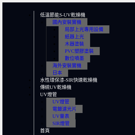
低溫節能S-UV乾燥機
國內安裝實機
局部上光專用設備
紙器上光
木器塗裝
PVC塑膠塗裝
數位噴墨
海外安裝實機
日本
水性環保漆-SIR快速乾燥機
傳統UV乾燥機
UV燈管
UV燈管
電鍍濾光片
UV量表
SIR燈管
首頁