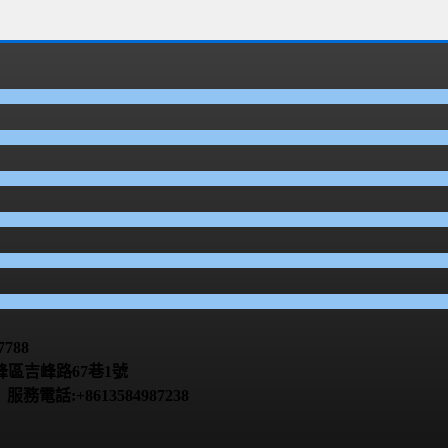
788
區吉峰路67巷1號
話:+8613584987238