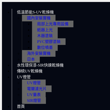
低溫節能S-UV乾燥機
國內安裝實機
局部上光專用設備
紙器上光
木器塗裝
PVC塑膠塗裝
數位噴墨
海外安裝實機
日本
水性環保漆-SIR快速乾燥機
傳統UV乾燥機
UV燈管
UV燈管
電鍍濾光片
UV量表
SIR燈管
首頁