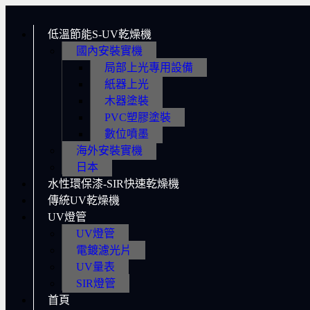
低溫節能S-UV乾燥機
國內安裝實機
局部上光專用設備
紙器上光
木器塗裝
PVC塑膠塗裝
數位噴墨
海外安裝實機
日本
水性環保漆-SIR快速乾燥機
傳統UV乾燥機
UV燈管
UV燈管
電鍍濾光片
UV量表
SIR燈管
首頁