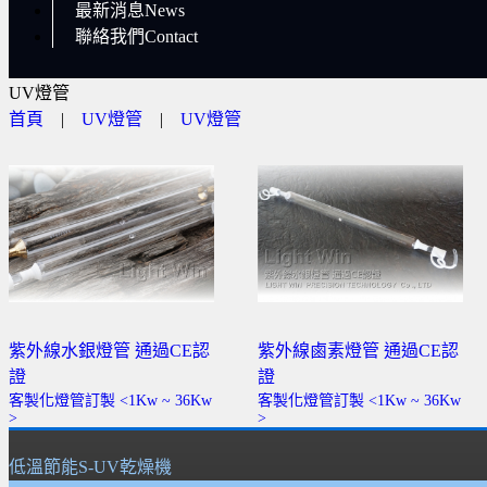
最新消息News
聯絡我們Contact
UV燈管
首頁
|
UV燈管
|
UV燈管
紫外線水銀燈管 通過CE認
紫外線鹵素燈管 通過CE認
證
證
客製化燈管訂製 <1Kw ~ 36Kw
客製化燈管訂製 <1Kw ~ 36Kw
>
>
低溫節能S-UV乾燥機