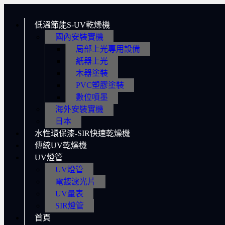
低溫節能S-UV乾燥機
國內安裝實機
局部上光專用設備
紙器上光
木器塗裝
PVC塑膠塗裝
數位噴墨
海外安裝實機
日本
水性環保漆-SIR快速乾燥機
傳統UV乾燥機
UV燈管
UV燈管
電鍍濾光片
UV量表
SIR燈管
首頁