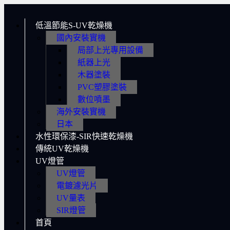
低溫節能S-UV乾燥機
國內安裝實機
局部上光專用設備
紙器上光
木器塗裝
PVC塑膠塗裝
數位噴墨
海外安裝實機
日本
水性環保漆-SIR快速乾燥機
傳統UV乾燥機
UV燈管
UV燈管
電鍍濾光片
UV量表
SIR燈管
首頁