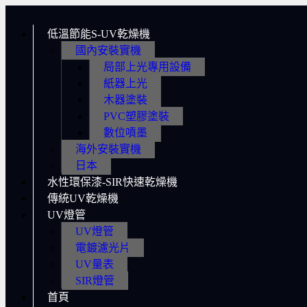
低溫節能S-UV乾燥機
國內安裝實機
局部上光專用設備
紙器上光
木器塗裝
PVC塑膠塗裝
數位噴墨
海外安裝實機
日本
水性環保漆-SIR快速乾燥機
傳統UV乾燥機
UV燈管
UV燈管
電鍍濾光片
UV量表
SIR燈管
首頁