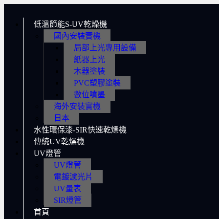
低溫節能S-UV乾燥機
國內安裝實機
局部上光專用設備
紙器上光
木器塗裝
PVC塑膠塗裝
數位噴墨
海外安裝實機
日本
水性環保漆-SIR快速乾燥機
傳統UV乾燥機
UV燈管
UV燈管
電鍍濾光片
UV量表
SIR燈管
首頁